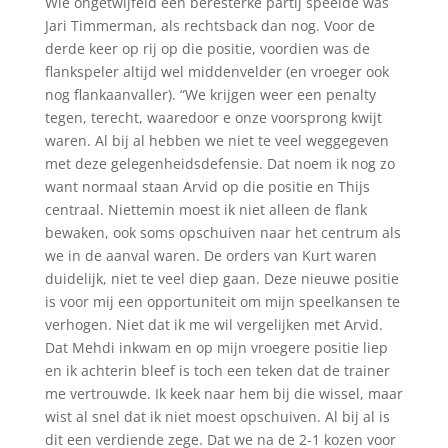
Wie ongetwijfeld een beresterke partij speelde was
Jari Timmerman, als rechtsback dan nog. Voor de
derde keer op rij op die positie, voordien was de
flankspeler altijd wel middenvelder (en vroeger ook
nog flankaanvaller). “We krijgen weer een penalty
tegen, terecht, waaredoor e onze voorsprong kwijt
waren. Al bij al hebben we niet te veel weggegeven
met deze gelegenheidsdefensie. Dat noem ik nog zo
want normaal staan Arvid op die positie en Thijs
centraal. Niettemin moest ik niet alleen de flank
bewaken, ook soms opschuiven naar het centrum als
we in de aanval waren. De orders van Kurt waren
duidelijk, niet te veel diep gaan. Deze nieuwe positie
is voor mij een opportuniteit om mijn speelkansen te
verhogen. Niet dat ik me wil vergelijken met Arvid.
Dat Mehdi inkwam en op mijn vroegere positie liep
en ik achterin bleef is toch een teken dat de trainer
me vertrouwde. Ik keek naar hem bij die wissel, maar
wist al snel dat ik niet moest opschuiven. Al bij al is
dit een verdiende zege. Dat we na de 2-1 kozen voor