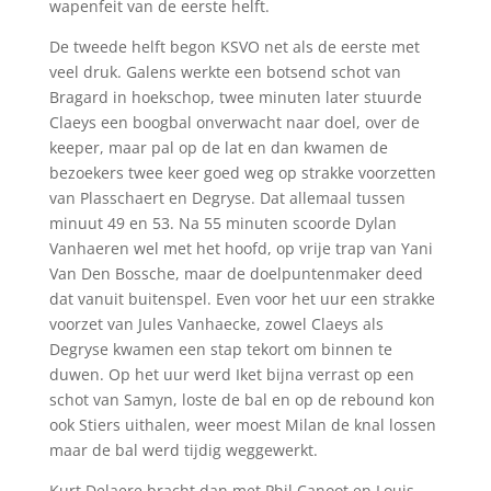
wapenfeit van de eerste helft.
De tweede helft begon KSVO net als de eerste met
veel druk. Galens werkte een botsend schot van
Bragard in hoekschop, twee minuten later stuurde
Claeys een boogbal onverwacht naar doel, over de
keeper, maar pal op de lat en dan kwamen de
bezoekers twee keer goed weg op strakke voorzetten
van Plasschaert en Degryse. Dat allemaal tussen
minuut 49 en 53. Na 55 minuten scoorde Dylan
Vanhaeren wel met het hoofd, op vrije trap van Yani
Van Den Bossche, maar de doelpuntenmaker deed
dat vanuit buitenspel. Even voor het uur een strakke
voorzet van Jules Vanhaecke, zowel Claeys als
Degryse kwamen een stap tekort om binnen te
duwen. Op het uur werd Iket bijna verrast op een
schot van Samyn, loste de bal en op de rebound kon
ook Stiers uithalen, weer moest Milan de knal lossen
maar de bal werd tijdig weggewerkt.
Kurt Delaere bracht dan met Phil Canoot en Louis