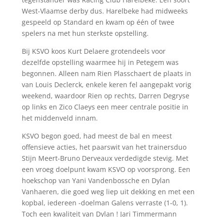
West-Vlaamse derby dus. Harelbeke had midweeks
gespeeld op Standard en kwam op één of twee
spelers na met hun sterkste opstelling.
Bij KSVO koos Kurt Delaere grotendeels voor
dezelfde opstelling waarmee hij in Petegem was
begonnen. Alleen nam Rien Plasschaert de plaats in
van Louis Declerck, enkele keren fel aangepakt vorig
weekend, waardoor Rien op rechts, Darren Degryse
op links en Zico Claeys een meer centrale positie in
het middenveld innam.
KSVO begon goed, had meest de bal en meest
offensieve acties, het paarswit van het trainersduo
Stijn Meert-Bruno Derveaux verdedigde stevig. Met
een vroeg doelpunt kwam KSVO op voorsprong. Een
hoekschop van Yani Vandenbossche en Dylan
Vanhaeren, die goed weg liep uit dekking en met een
kopbal, iedereen -doelman Galens verraste (1-0, 1).
Toch een kwaliteit van Dylan ! Jari Timmermann