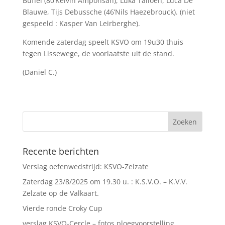
Buffel (80’Kelvin Amponsah), Luka Talloen, Luca De
Blauwe, Tijs Debussche (46’Nils Haezebrouck). (niet
gespeeld : Kasper Van Leirberghe).
Komende zaterdag speelt KSVO om 19u30 thuis
tegen Lissewege, de voorlaatste uit de stand.
(Daniel C.)
Recente berichten
Verslag oefenwedstrijd: KSVO-Zelzate
Zaterdag 23/8/2025 om 19.30 u. : K.S.V.O. – K.V.V.
Zelzate op de Valkaart.
Vierde ronde Croky Cup
verslag KSVO-Cercle – fotos ploegvoorstelling