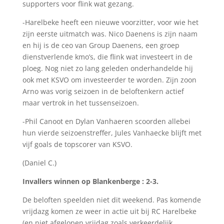
supporters voor flink wat gezang.
-Harelbeke heeft een nieuwe voorzitter, voor wie het
zijn eerste uitmatch was. Nico Daenens is zijn naam
en hij is de ceo van Group Daenens, een groep
dienstverlende kmo’s, die flink wat investeert in de
ploeg. Nog niet zo lang geleden onderhandelde hij
ook met KSVO om investeerder te worden. Zijn zoon
Arno was vorig seizoen in de beloftenkern actief
maar vertrok in het tussenseizoen.
-Phil Canoot en Dylan Vanhaeren scoorden allebei
hun vierde seizoenstreffer, Jules Vanhaecke blijft met
vijf goals de topscorer van KSVO.
(Daniel C.)
Invallers winnen op Blankenberge : 2-3.
De beloften speelden niet dit weekend. Pas komende
vrijdazg komen ze weer in actie uit bij RC Harelbeke
(en niet afgelopen vrijdag zoals verkeerdelijk