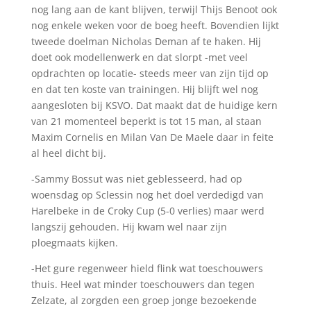
nog lang aan de kant blijven, terwijl Thijs Benoot ook
nog enkele weken voor de boeg heeft. Bovendien lijkt
tweede doelman Nicholas Deman af te haken. Hij
doet ook modellenwerk en dat slorpt -met veel
opdrachten op locatie- steeds meer van zijn tijd op
en dat ten koste van trainingen. Hij blijft wel nog
aangesloten bij KSVO. Dat maakt dat de huidige kern
van 21 momenteel beperkt is tot 15 man, al staan
Maxim Cornelis en Milan Van De Maele daar in feite
al heel dicht bij.
-Sammy Bossut was niet geblesseerd, had op
woensdag op Sclessin nog het doel verdedigd van
Harelbeke in de Croky Cup (5-0 verlies) maar werd
langszij gehouden. Hij kwam wel naar zijn
ploegmaats kijken.
-Het gure regenweer hield flink wat toeschouwers
thuis. Heel wat minder toeschouwers dan tegen
Zelzate, al zorgden een groep jonge bezoekende