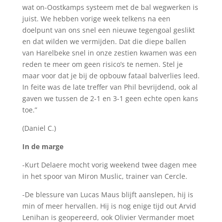
wat on-Oostkamps systeem met de bal wegwerken is
juist. We hebben vorige week telkens na een
doelpunt van ons snel een nieuwe tegengoal geslikt
en dat wilden we vermijden. Dat die diepe ballen
van Harelbeke snel in onze zestien kwamen was een
reden te meer om geen risico’s te nemen. Stel je
maar voor dat je bij de opbouw fataal balverlies leed.
In feite was de late treffer van Phil bevrijdend, ook al
gaven we tussen de 2-1 en 3-1 geen echte open kans
toe.”
(Daniel C.)
In de marge
-Kurt Delaere mocht vorig weekend twee dagen mee
in het spoor van Miron Muslic, trainer van Cercle.
-De blessure van Lucas Maus blijft aanslepen, hij is
min of meer hervallen. Hij is nog enige tijd out Arvid
Lenihan is geopereerd, ook Olivier Vermander moet