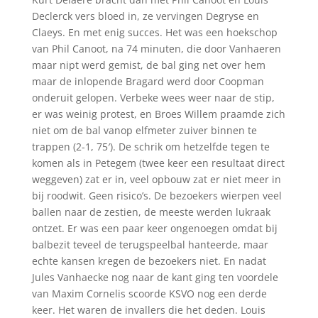
Declerck vers bloed in, ze vervingen Degryse en
Claeys. En met enig succes. Het was een hoekschop
van Phil Canoot, na 74 minuten, die door Vanhaeren
maar nipt werd gemist, de bal ging net over hem
maar de inlopende Bragard werd door Coopman
onderuit gelopen. Verbeke wees weer naar de stip,
er was weinig protest, en Broes Willem praamde zich
niet om de bal vanop elfmeter zuiver binnen te
trappen (2-1, 75′). De schrik om hetzelfde tegen te
komen als in Petegem (twee keer een resultaat direct
weggeven) zat er in, veel opbouw zat er niet meer in
bij roodwit. Geen risico’s. De bezoekers wierpen veel
ballen naar de zestien, de meeste werden lukraak
ontzet. Er was een paar keer ongenoegen omdat bij
balbezit teveel de terugspeelbal hanteerde, maar
echte kansen kregen de bezoekers niet. En nadat
Jules Vanhaecke nog naar de kant ging ten voordele
van Maxim Cornelis scoorde KSVO nog een derde
keer. Het waren de invallers die het deden. Louis