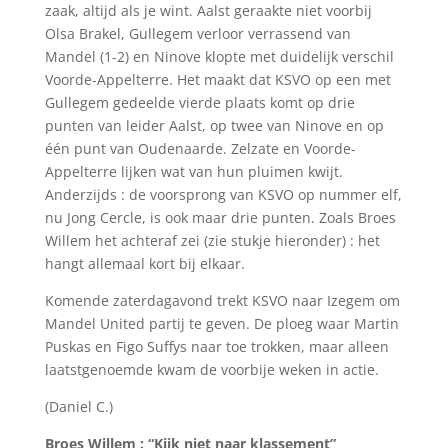
zaak, altijd als je wint. Aalst geraakte niet voorbij
Olsa Brakel, Gullegem verloor verrassend van
Mandel (1-2) en Ninove klopte met duidelijk verschil
Voorde-Appelterre. Het maakt dat KSVO op een met
Gullegem gedeelde vierde plaats komt op drie
punten van leider Aalst, op twee van Ninove en op
één punt van Oudenaarde. Zelzate en Voorde-
Appelterre lijken wat van hun pluimen kwijt.
Anderzijds : de voorsprong van KSVO op nummer elf,
nu Jong Cercle, is ook maar drie punten. Zoals Broes
Willem het achteraf zei (zie stukje hieronder) : het
hangt allemaal kort bij elkaar.
Komende zaterdagavond trekt KSVO naar Izegem om
Mandel United partij te geven. De ploeg waar Martin
Puskas en Figo Suffys naar toe trokken, maar alleen
laatstgenoemde kwam de voorbije weken in actie.
(Daniel C.)
Broes Willem : “Kijk niet naar klassement”