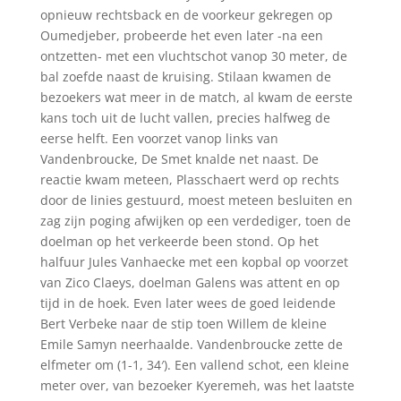
opnieuw rechtsback en de voorkeur gekregen op
Oumedjeber, probeerde het even later -na een
ontzetten- met een vluchtschot vanop 30 meter, de
bal zoefde naast de kruising. Stilaan kwamen de
bezoekers wat meer in de match, al kwam de eerste
kans toch uit de lucht vallen, precies halfweg de
eerse helft. Een voorzet vanop links van
Vandenbroucke, De Smet knalde net naast. De
reactie kwam meteen, Plasschaert werd op rechts
door de linies gestuurd, moest meteen besluiten en
zag zijn poging afwijken op een verdediger, toen de
doelman op het verkeerde been stond. Op het
halfuur Jules Vanhaecke met een kopbal op voorzet
van Zico Claeys, doelman Galens was attent en op
tijd in de hoek. Even later wees de goed leidende
Bert Verbeke naar de stip toen Willem de kleine
Emile Samyn neerhaalde. Vandenbroucke zette de
elfmeter om (1-1, 34′). Een vallend schot, een kleine
meter over, van bezoeker Kyeremeh, was het laatste