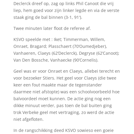
Declerck dreef op, zag op links Phil Canoot die vrij
liep, hem goed voor zijn linker legde en via de verste
staak ging de bal binnen (3-1, 91′).
Twee minuten later floot de referee af.
KSVO speelde met : Iket; Timmerman, Willem,
Onraet, Bragard; Plasschaert (70’Oumedjeber),
Vanhaeren, Claeys (62’Declerck), Degryse (62’Canoot);
Van Den Bossche, Vanhaecke (90’Cornelis).
Geel was er voor Onraet en Claeys, allebei terecht en
voor bezoeker Stiers. Het geel voor Claeys (die twee
keer een fout maakte maar de tegenstander
daarmee niet afstopte) was een schoolvoorbeeld hoe
balvoordeel moet kunnen. De actie ging nog een
dikke minuut verder, pas toen de bal buiten ging
trok Verbeke geel met vertraging, zo werd de actie
niet afgefloten.
In de rangschikking deed KSVO sowieso een goeie