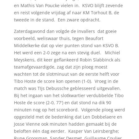
en Mathis Van Poucke vielen in. KSVO blijft zevende
en reist volgende vrijdag af naar KM Torhout B, de
tweede in de stand. Een zware opdracht.
Zaterdagavond dan volgde de invallers dat goeie
voorbeeld, weliswaar thuis, tegen Beaufort
Middelkerke dat op vier punten stond van KSVO B.
Het werd een 2-0 zege na een stevig duel. Michiel
Meyskens, dit keer geflankeerd Robin Slabbinck als
teamafgevaardigde, zag dat zijn ploeg moest
wachten tot de slotminuut van de eerste helft voor
Tibo Hoste de score kon openen (1-0). Vroeg in de
match was TIjs Debussche geblesseerd uitgevallen.
Bij het ingaan van het slotkwartier verdubbelde Tibo
Hoste de score (2-0, 77′) en dat stond na dik 90
minuten nog op het scorebord. Volgende ploeg werd
opgesteld met de bedenking dat Len Dobbelaere en
Josse Vienne ook minuten hadden gemaakt bij de
beloften één dag eerder. Kasper Van Leirsberghe;
Rune Groosman, Sander Desmet, Guillaume Coulier,