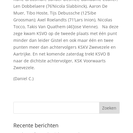
Len Dobbelaere (76’Nicola Slabbinck), Aaron De
Muer, Tibo Hoste, Tijs Debussche (12’Sibe
Groosman); Axel Roelandts (71’Lars Inion), Nicolas
Tocco, Takis Van Quathem (46’Jose Vienne). Na deze
zege kwam KSVO op de tweede plaats met één punt
minder dan leider Gistel en ook maar één en twee
punten meer dan achtervolgers KSKV Zwevezele en
Aartrijke. En net komende zaterdag trekt KSVO B
naar de dichtste achtervolger, KSK Voorwaarts
Zwevezele.
(Daniel C.)
Recente berichten