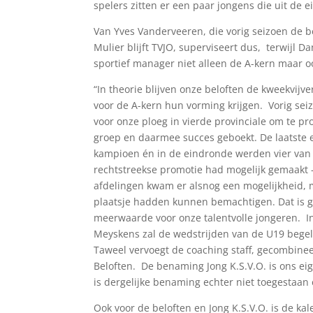
spelers zitten er een paar jongens die uit de
Van Yves Vanderveeren, die vorig seizoen de 
Mulier blijft TVJO, superviseert dus, terwijl
sportief manager niet alleen de A-kern maar oo
“In theorie blijven onze beloften de kweekvijv
voor de A-kern hun vorming krijgen. Vorig se
voor onze ploeg in vierde provinciale om te p
groep en daarmee succes geboekt. De laatste 
kampioen én in de eindronde werden vier van 
rechtstreekse promotie had mogelijk gemaakt 
afdelingen kwam er alsnog een mogelijkheid, 
plaatsje hadden kunnen bemachtigen. Dat is ge
meerwaarde voor onze talentvolle jongeren. In
Meyskens zal de wedstrijden van de U19 begele
Taweel vervoegt de coaching staff, gecombinee
Beloften. De benaming Jong K.S.V.O. is ons ei
is dergelijke benaming echter niet toegestaan e
Ook voor de beloften en Jong K.S.V.O. is de ka