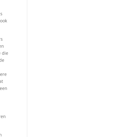
ns
 ook
rs
en
 die
 de
gere
at
 een
ren
n