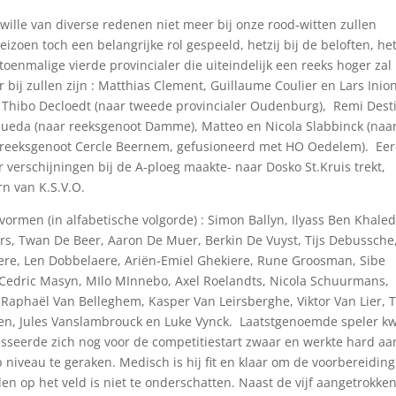
mwille van diverse redenen niet meer bij onze rood-witten zullen
zoen toch een belangrijke rol gespeeld, hetzij bij de beloften, het
 toenmalige vierde provincialer die uiteindelijk een reeks hoger zal
 bij zullen zijn : Matthias Clement, Guillaume Coulier en Lars Inio
, Thibo Decloedt (naar tweede provincialer Oudenburg), Remi Dest
eda (naar reeksgenoot Damme), Matteo en Nicola Slabbinck (naar
ar reeksgenoot Cercle Beernem, gefusioneerd met HO Oedelem). Ee
 verschijningen bij de A-ploeg maakte- naar Dosko St.Kruis trekt,
n van K.S.V.O.
vormen (in alfabetische volgorde) : Simon Ballyn, Ilyass Ben Khaled
rs, Twan De Beer, Aaron De Muer, Berkin De Vuyst, Tijs Debussche
ere, Len Dobbelaere, Ariën-Emiel Ghekiere, Rune Groosman, Sibe
Cedric Masyn, MIlo MInnebo, Axel Roelandts, Nicola Schuurmans,
Raphaël Van Belleghem, Kasper Van Leirsberghe, Viktor Van Lier, T
ren, Jules Vanslambrouck en Luke Vynck. Laatstgenoemde speler 
esseerde zich nog voor de competitiestart zwaar en werkte hard aa
op niveau te geraken. Medisch is hij fit en klaar om de voorbereidin
n op het veld is niet te onderschatten. Naast de vijf aangetrokke