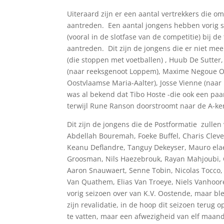
Uiteraard zijn er een aantal vertrekkers die o
aantreden. Een aantal jongens hebben vorig sei
(vooral in de slotfase van de competitie) bij de
aantreden. Dit zijn de jongens die er niet meer
(die stoppen met voetballen) , Huub De Sutter
(naar reeksgenoot Loppem), Maxime Negoue Ou
Oostvlaamse Maria-Aalter), Josse Vienne (na
was al bekend dat Tibo Hoste -die ook een paar
terwijl Rune Ranson doorstroomt naar de A-ker
Dit zijn de jongens die de Postformatie zullen 
Abdellah Bouremah, Foeke Buffel, Charis Cleve
Keanu Deflandre, Tanguy Dekeyser, Mauro ela
Groosman, Nils Haezebrouk, Rayan Mahjoubi, 
Aaron Snauwaert, Senne Tobin, Nicolas Tocco, 
Van Quathem, Elias Van Troeye, Niels Vanhoo
vorig seizoen over van K.V. Oostende, maar bl
zijn revalidatie, in de hoop dit seizoen terug 
te vatten, maar een afwezigheid van elf maande