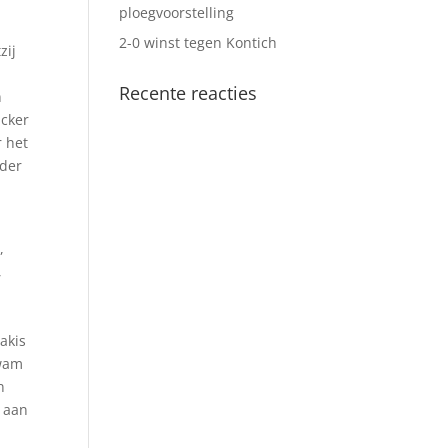
ploegvoorstelling
2-0 winst tegen Kontich
zij
Recente reacties
n
icker
 het
rder
,
,
akis
kwam
n
g aan
n