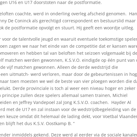
 eigen U16 en U17 doorstoten naar de postformatie.
beloften coachte, werd in onderling overleg afscheid genomen. Ha
 Danny De Coninck als gerechtigd correspondent en bestuurslid maar
k de postformatie opvolgt en stuurt. Hij geeft een woordje uitleg.
er voor de talentvolle jeugd en waaruit eventuele toekomstige spele
izoen zagen we naar het einde van de competitie dat er kansen war
romoveren en hebben tal van beloften het seizoen volgemaakt bij de
elf matchen werden gewonnen, K.S.V.O. eindigde op één punt van
de vijf matchen gewonnen. Alleen de derde wedstrijd die
-een uitmatch- werd verloren, maar door de gebeurtenissen in ho
maar toen moesten we wel de beste van vier ploegen worden die d
lukt. Derde provinciale is toch al weer een niveau hoger en zeker
 principe zullen deze spelers allemaal samen trainen, Michiel
iden en Jeffrey Vandepoel zal Jong K.S.V.O. coachen. Hayder Al
rd met de U17 en zal instaan voor de wedstrijdbegeleiding van de
gen keuze omdat dit helemaal de lading dekt, voor Voetbal Vlaande
n blijft het dus K.S.V. Oostkamp B. “
lender inmiddels gekend. Deze werd al eerder via de sociale kanale